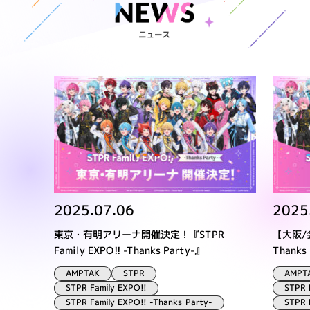
2025.07.06
2025
東京・有明アリーナ開催決定！『STPR
【大阪/会
Family EXPO!! -Thanks Party-』
Thanks
AMPTAK
AMPT
STPR
STPR Family EXPO!!
STPR 
STPR Family EXPO!! -Thanks Party-
STPR 