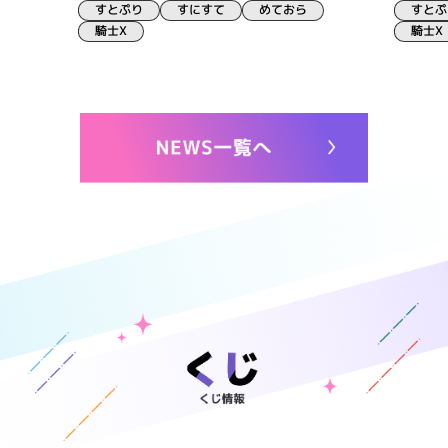
すとぷり
すとぷ
すにすて
めておら
騎士X
騎士X