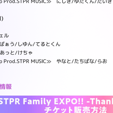
tep Prod.STPR MUSIC≫ にしき/ゆたくん/だ
)
ェル
 -≫ ばぁう/しゆん/てるとくん
≫ あっと/けちゃ
ep Prod.STPR MUSIC≫ やなと/たちばな/らお
じ情報