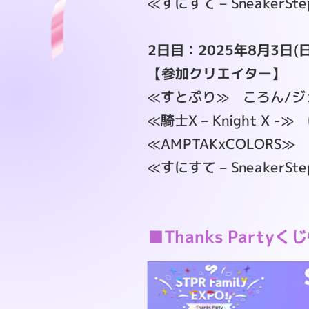
≪すにすて – SneakerS
2日目：2025年8月3日(日
【参加クリエイター】
≪すとぷり≫ ころん/ジ
≪騎士X – Knight X
≪AMPTAKxCOLORS
≪すにすて – SneakerSt
■Thanks Partyく