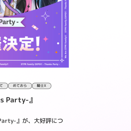
て
めておら
騎士X
 Party-』
 Party-』が、大好評につ