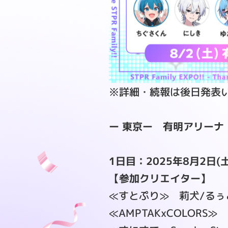
※詳細・続報は後日発表
ー 東京ー
有明アリーナ
1日目：2025年8月2日(土
【参加クリエイター】
≪すとぷり≫ 莉犬/るぅ
≪AMPTAKxCOLORS