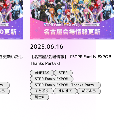
2025.06.16
)を更新いたし
【名古屋/会場情報】『STPR Family EXPO!! -
Thanks Party-』
AMPTAK
STPR
STPR Family EXPO!!
ty-
STPR Family EXPO!! -Thanks Party-
すとぷり
すにすて
おら
めておら
騎士X