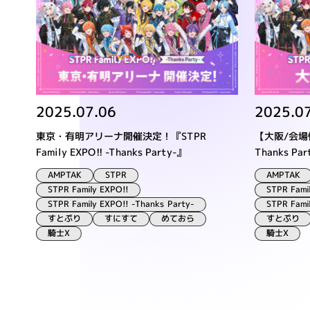
2025.07.06
2025.0
東京・有明アリーナ開催決定！『STPR
【大阪/会場情報
Family EXPO!! -Thanks Party-』
Thanks Par
AMPTAK
AMPTAK
STPR
STPR Family EXPO!!
STPR Fami
STPR Family EXPO!! -Thanks Party-
STPR Fami
すとぷり
すとぷり
すにすて
めておら
騎士X
騎士X